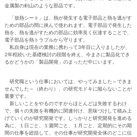
金属製の剣山のような部品です。
「放熱シート」は、熱が発生する電子部品と熱を逃がす
ための部品の間に挟んで使われます。電子部品で発生した
熱を、熱を逃がすための部品に効率良く伝達することで、
電子部品を熱トラブルから守ります。
私自身は現在の業務に携わって3年目に入りましたが、
2年程続いた基礎検討の段階を終え、今まさに製品化でき
るかどうかの「製品開発」のまっただ中にいます。
研究職という仕事においては、やってみました～できま
せんでした～（終わり）、の研究モドキに陥らないことが
重要です。
新しいことをやるのですからほとんどは失敗するわけ
で、個々の失敗を有機的に関連付け、意味づけして積み上
げていくのが研究開発です。しっかりと研究開発を進める
為に、１日ごと、１週間ごと、１月ごと、定期的にその期
間の仕事を総括して、その仕事が研究開発全体のどこに位