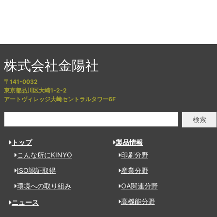
株式会社金陽社
〒141-0032
東京都品川区大崎1-2-2
アートヴィレッジ大崎セントラルタワー6F
検索
トップ
製品情報
こんな所にKINYO
印刷分野
ISO認証取得
産業分野
環境への取り組み
OA関連分野
高機能分野
ニュース