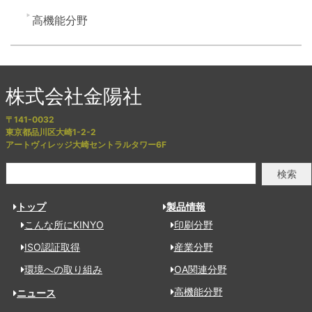
高機能分野
株式会社金陽社
〒141-0032
東京都品川区大崎1-2-2
アートヴィレッジ大崎セントラルタワー6F
検索
トップ
製品情報
こんな所にKINYO
印刷分野
ISO認証取得
産業分野
環境への取り組み
OA関連分野
高機能分野
ニュース