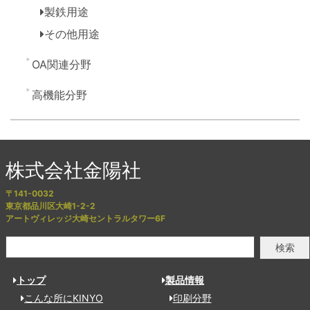
製鉄用途
その他用途
OA関連分野
高機能分野
株式会社金陽社
〒141-0032
東京都品川区大崎1-2-2
アートヴィレッジ大崎セントラルタワー6F
検索
トップ
製品情報
こんな所にKINYO
印刷分野