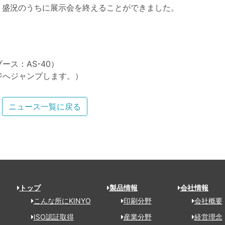
、盛況のうちに展示会を終えることができました。
ス：AS-40）
ジへジャンプします。）
ニュース一覧に戻る
トップ
製品情報
会社情報
こんな所にKINYO
印刷分野
会社概要
ISO認証取得
産業分野
経営理念