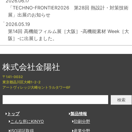
2026.06.17
「TECHNO-FRONTIER2026 第28回 熱設計・対策技術
展」出展のお知らせ
2026.05.19
第14回 高機能フィルム展［大阪］-高機能素材 Week［大
阪］-に出展しました。
株式会社金陽社
〒141-0032
東京都品川区大崎1-2-2
アートヴィレッジ大崎セントラルタワー6F
検索
トップ
製品情報
こんな所にKINYO
印刷分野
ISO認証取得
産業分野