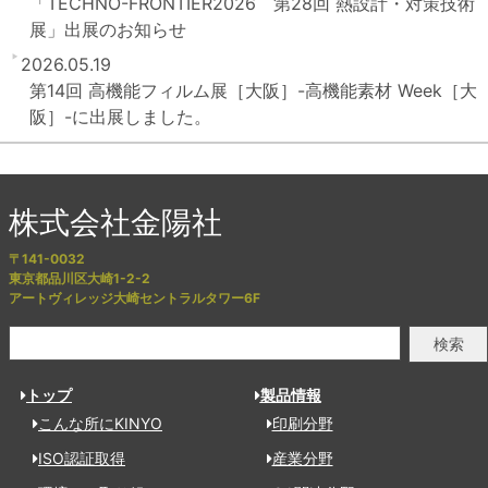
「TECHNO-FRONTIER2026 第28回 熱設計・対策技術
展」出展のお知らせ
2026.05.19
第14回 高機能フィルム展［大阪］-高機能素材 Week［大
阪］-に出展しました。
株式会社金陽社
〒141-0032
東京都品川区大崎1-2-2
アートヴィレッジ大崎セントラルタワー6F
検索
トップ
製品情報
こんな所にKINYO
印刷分野
ISO認証取得
産業分野